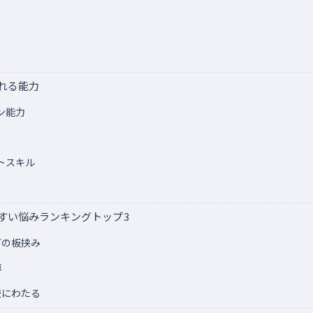
れる能力
ン能力
トスキル
すい悩みランキングトップ3
下の板挟み
導
岐にわたる