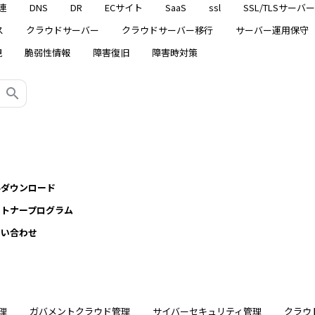
連
DNS
DR
ECサイト
SaaS
ssl
SSL/TLSサーバ
ス
クラウドサーバー
クラウドサーバー移行
サーバー運用保守
視
脆弱性情報
障害復旧
障害時対策
料ダウンロード
ートナープログラム
問い合わせ
理
ガバメントクラウド管理
サイバーセキュリティ管理
クラウ