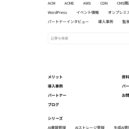
ACM
ACME
AWS
CDN
CMS関
WordPress
イベント情報
オンプレミ
パートナーインタビュー
導入事例
監
メリット
資
導入事例
パ
パートナー
お
ブログ
シリーズ
AI書類管理
AIストレージ管理
生成AI管