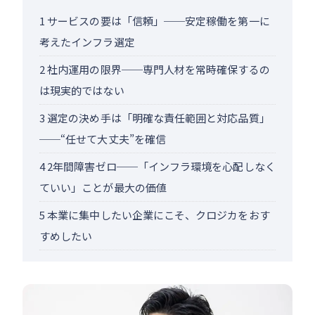
1
サービスの要は「信頼」──安定稼働を第一に
考えたインフラ選定
2
社内運用の限界──専門人材を常時確保するの
は現実的ではない
3
選定の決め手は「明確な責任範囲と対応品質」
──“任せて大丈夫”を確信
4
2年間障害ゼロ──「インフラ環境を心配しなく
ていい」ことが最大の価値
5
本業に集中したい企業にこそ、クロジカをおす
すめしたい