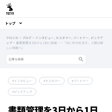
トップ
クロジカ
>
ブログ
>
インタビュー
,
カスタマー
,
パートナー
,
ピックア
ップ
>
書類管理を3日から1日に削減──「AIに90%を任せ、人間は新
しい挑戦へ」
インタビュー
カスタマー
パートナー
ピックアップ
書類管理を3日から1日