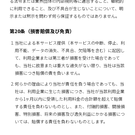
る法令または業界団体の内部規則等に適合すること、継続的
に利用できること、及び不具合が生じないことについて、明
示または黙示を問わず何ら保証するものではありません。
第20条（損害賠償及び免責）
当社による本サービス提供（本サービスの中断、停止、利
用不能、データの消失、不具合、欠陥等を含む）に起因し
て、利用企業または第三者が損害を受けた場合であって
も、当社に故意または重大な過失がない限り、当社は当該
損害につき賠償の責を負いません。
何らかの理由により当社が責任を負う場合であっても、当
社は、利用企業に生じた損害につき、当社が当該利用企業
から1ヶ月以内に受領した利用料金の合計額を超えて賠償
する責任を負わないものとし、また、付随的損害、間接損
害、特別損害、将来の損害及び逸失利益にかかる損害につ
いては、賠償する責任を負わないものとします。